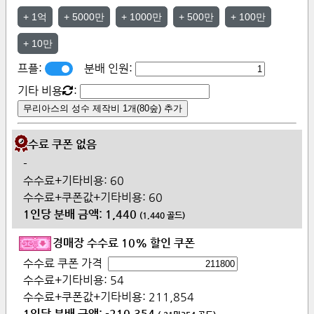
+
1억
+
5000만
+
1000만
+
500만
+
100만
+
10만
프플:
분배 인원:
기타 비용
:
무리아스의 성수 제작비 1개(80숲) 추가
수수료 쿠폰 없음
-
수수료+기타비용:
60
수수료+쿠폰값+기타비용:
60
1인당 분배 금액:
1,440
(
1,440
골드)
경매장 수수료 10% 할인 쿠폰
수수료 쿠폰 가격
수수료+기타비용:
54
수수료+쿠폰값+기타비용:
211,854
1인당 분배 금액:
-210,354