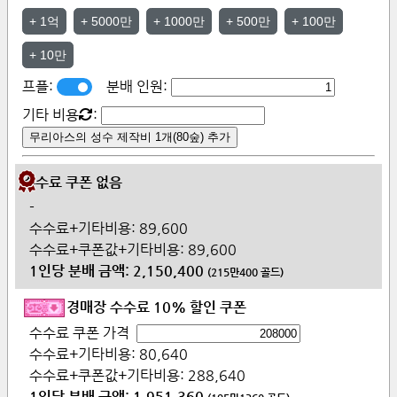
+
1억
+
5000만
+
1000만
+
500만
+
100만
+
10만
프플:
분배 인원:
기타 비용
:
무리아스의 성수 제작비 1개(80숲) 추가
수수료 쿠폰 없음
-
수수료+기타비용:
89,600
수수료+쿠폰값+기타비용:
89,600
1인당 분배 금액:
2,150,400
(
215만400
골드)
경매장 수수료 10% 할인 쿠폰
수수료 쿠폰 가격
수수료+기타비용:
80,640
수수료+쿠폰값+기타비용:
288,640
1인당 분배 금액:
1,951,360