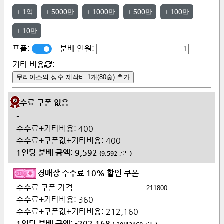
+
1억
+
5000만
+
1000만
+
500만
+
100만
+
10만
프플:
분배 인원:
기타 비용
:
무리아스의 성수 제작비 1개(80숲) 추가
수수료 쿠폰 없음
-
수수료+기타비용:
400
수수료+쿠폰값+기타비용:
400
1인당 분배 금액:
9,592
(
9,592
골드)
경매장 수수료 10% 할인 쿠폰
수수료 쿠폰 가격
수수료+기타비용:
360
수수료+쿠폰값+기타비용:
212,160
1인당 분배 금액:
-202,168