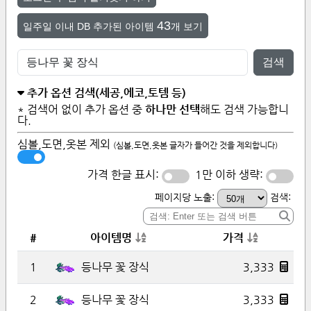
43
일주일 이내 DB 추가된 아이템
개 보기
검색
추가 옵션 검색(세공,에코,토템 등)
* 검색어 없이 추가 옵션 중
하나만 선택
해도 검색 가능합니
다.
심볼,도면,옷본 제외
(심볼,도면,옷본 글자가 들어간 것을 제외합니다)
가격 한글 표시:
1만 이하 생략:
페이지당 노출:
검색:
#
아이템명
가격
1
3,333
등나무 꽃 장식
2
3,333
등나무 꽃 장식