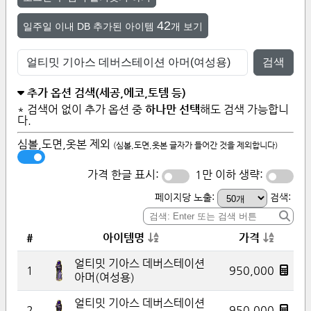
42
일주일 이내 DB 추가된 아이템
개 보기
검색
추가 옵션 검색(세공,에코,토템 등)
* 검색어 없이 추가 옵션 중
하나만 선택
해도 검색 가능합니
다.
심볼,도면,옷본 제외
(심볼,도면,옷본 글자가 들어간 것을 제외합니다)
가격 한글 표시:
1만 이하 생략:
페이지당 노출:
검색:
#
아이템명
가격
얼티밋 기아스 데버스테이션
1
950,000
아머(여성용)
얼티밋 기아스 데버스테이션
2
950,000