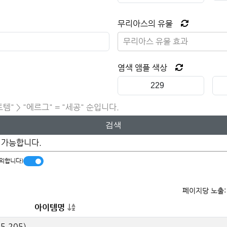
무리아스의 유물
무리아스 유물 효과
염색 앰플 색상
템" > "에르그" = "세공" 순입니다.
검색
 가능합니다.
제외합니다)
페이지당 노출
아이템명
15
,
205
)