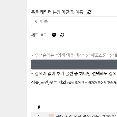
동물 캐릭터 분양 메달 펫 이름
세트 효과
* 우선순위는 "염색 앰플 색상" > "에코스톤" > "토
* 검색어 없이 추가 옵션 중
하나만 선택
해도 검색
심볼,도면,옷본 제외
(심볼,도면,옷본 글자가 들어간 것을 
#
1
헤어 지정 색상 염색 앰플
(
229
,
2