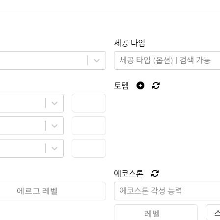
세공 타입
세공 타입 (옵션) | 검색 가능
토템
에코스톤
에코스톤 각성 능력