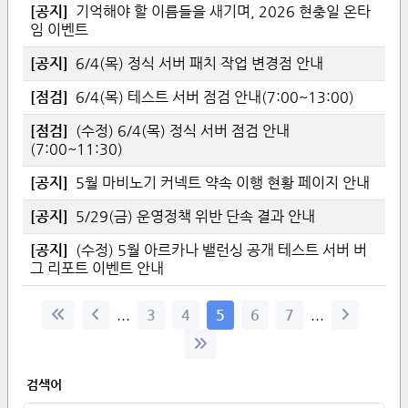
[
공지
]
기억해야 할 이름들을 새기며, 2026 현충일 온타
임 이벤트
[
공지
]
6/4(목) 정식 서버 패치 작업 변경점 안내
[
점검
]
6/4(목) 테스트 서버 점검 안내(7:00~13:00)
[
점검
]
(수정) 6/4(목) 정식 서버 점검 안내
(7:00~11:30)
[
공지
]
5월 마비노기 커넥트 약속 이행 현황 페이지 안내
[
공지
]
5/29(금) 운영정책 위반 단속 결과 안내
[
공지
]
(수정) 5월 아르카나 밸런싱 공개 테스트 서버 버
그 리포트 이벤트 안내
...
3
4
5
6
7
...
검색어