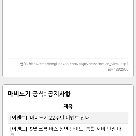
출처:
https://mabinogi.nexon.com/page/news/notice_view.asp?
id=4892900
마비노기 공식:
공지사항
제목
[
이벤트
]
마비노기 22주년 이벤트 안내
[
이벤트
]
5월 크롬 바스 심연 난이도, 통합 서버 던전 매
칭...