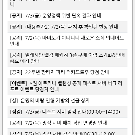
내
[
공지
]
7/3(금) 운영정책 위반 단속 결과 안내
[
공지
]
(내용추가2) 7/2(목) 패치 후 확인된 현상 안내
[
공지
]
7/2(목) 마비노기 이터니티 새로운 소식 업데이트
안내
[
공지
]
밀레시안 웰컴 패키지 3종 구매 이력 초기화&판매
종료 예정 안내
[
공지
]
22주년 판타지 파티 럭키드로우 당첨 안내
[
이벤트
]
5월 아르카나 밸런싱 공개 테스트 서버 버그 리
포트 이벤트 당첨자 안내
[
샵
]
운명의 바람 인형 가방의 선물 상자
[
점검
]
7/3(금) 테스트 서버 점검 안내(09:00~14:00)
[
공지
]
7/2(목) 정식 서버 패치 작업 변경점 안내
[
점검
]
7/2(목) 정식 서버 점검 안내(06:30~12:00)