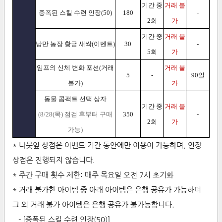
기간 중
거래 불
증폭된 스킬 수련 인장(50)
180
-
2회
가
기간 중
거래 불
낭만 농장 황금 새싹(이벤트)
30
-
5회
가
임프의 신체 변화 포션(거래
거래 불
5
-
90일
불가)
가
동물 콤팩트 선택 상자
기간 중
거래 불
(8/28(목) 점검 후부터 구매
350
-
2회
가
가능)
* 나뭇잎 상점은 이벤트 기간 동안에만 이용이 가능하며, 연장
상점은 진행되지 않습니다.
* 주간 구매 횟수 제한: 매주 목요일 오전 7시 초기화
* 거래 불가한 아이템 중 아래 아이템은 은행 공유가 가능하며
그 외 거래 불가 아이템은 은행 공유가 불가능합니다.
- [증폭된 스킬 수련 인장(50)]