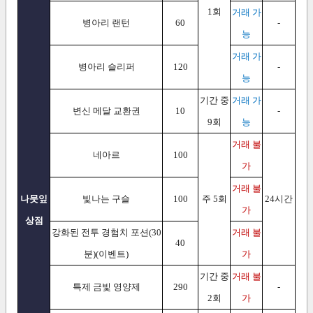
1회
거래 가
병아리 랜턴
60
-
능
거래 가
병아리 슬리퍼
120
-
능
기간 중
거래 가
변신 메달 교환권
10
-
9회
능
거래 불
네아르
100
가
거래 불
나뭇잎
빛나는 구슬
100
주 5회
24시간
가
상점
강화된 전투 경험치 포션(30
거래 불
40
분)(이벤트)
가
기간 중
거래 불
특제 금빛 영양제
290
-
2회
가