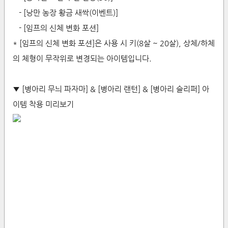
- [낭만 농장 황금 새싹(이벤트)]
- [임프의 신체 변화 포션]
* [임프의 신체 변화 포션]은 사용 시 키(8살 ~ 20살), 상체/하체
의 체형이 무작위로 변경되는 아이템입니다.
▼ [병아리 무늬 파자마] & [병아리 랜턴] & [병아리 슬리퍼] 아
이템 착용 미리보기