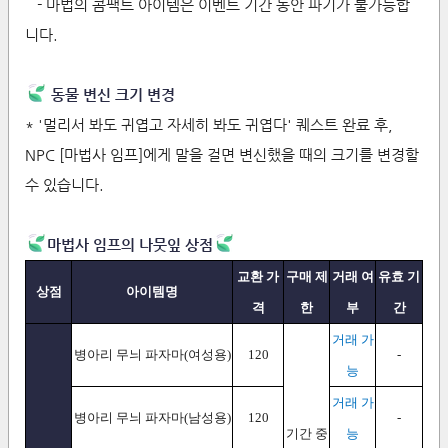
- 마법의 콤팩트 아이템은 이벤트 기간 동안 파기가 불가능합
니다.
동물 변신 크기 변경
* '멀리서 봐도 귀엽고 자세히 봐도 귀엽다' 퀘스트 완료 후,
NPC [마법사 임프]에게 말을 걸면 변신했을 때의 크기를 변경할
수 있습니다.
마법사 임프의 나뭇잎 상점
교환 가
구매 제
거래 여
유효 기
상점
아이템명
격
한
부
간
거래 가
병아리 무늬 파자마(여성용)
120
-
능
거래 가
병아리 무늬 파자마(남성용)
120
-
기간 중
능