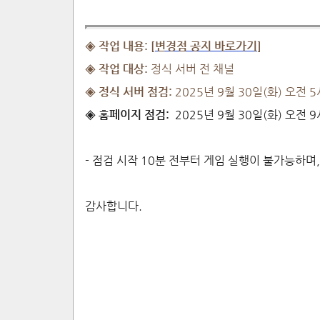
◈
작업 내용:
[
변경점
공지
바로가기
]
◈
작업 대상:
정식 서버 전 채널
◈ 정식 서버 점검:
2025년
9
월
3
0일(화) 오전
5
◈
홈페이지
점검:
2025년
9
월
30
일(화)
오전
9
- 점검 시작 10분 전부터 게임 실행이 불가능하며
감사합니다.