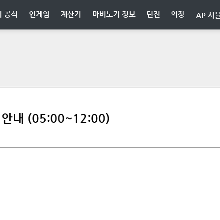
 공식
인게임
계산기
마비노기 정보
던전
의장
AP 시
안내 (05:00~12:00)