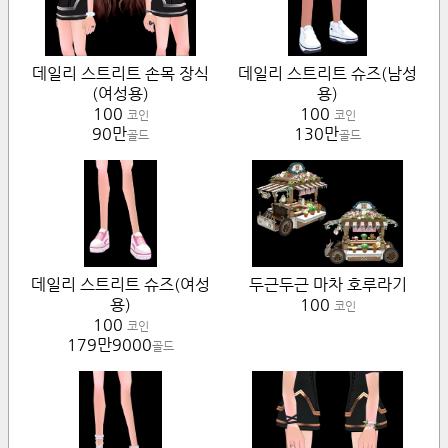
데일리 스트리트 손목 장식
데일리 스트리트 슈즈(남성
(여성용)
용)
100
100
코인
코인
90만
130만
골드
골드
데일리 스트리트 슈즈(여성
두근두근 마차 호루라기
용)
100
코인
100
코인
179만9000
골드