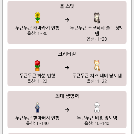
올 스탯
두근두근 해바라기 인형
두근두근 스코티시 폴드 냥토
옵션:
1
~
30
템
옵션:
1
~
30
크리티컬
두근두근 화분 인형
두근두근 치즈 태비 냥토템
옵션:
1
~
22
옵션:
1
~
22
최대 생명력
두근두근 할아버지 인형
두근두근 비숑 멍토템
옵션:
1
~
140
옵션:
10
~
140