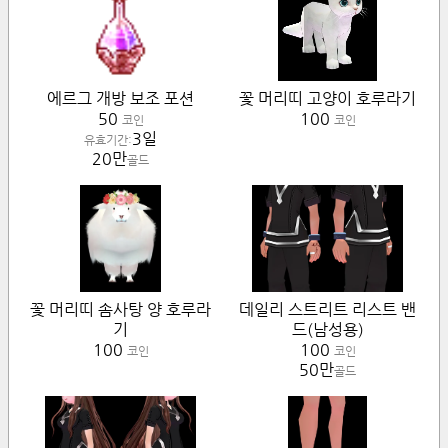
에르그 개방 보조 포션
꽃 머리띠 고양이 호루라기
50
100
코인
코인
3일
유효기간:
20만
골드
꽃 머리띠 솜사탕 양 호루라
데일리 스트리트 리스트 밴
기
드(남성용)
100
100
코인
코인
50만
골드