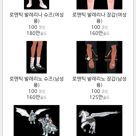
로맨틱 발레리나 슈즈(여성
로맨틱 발레리나 장갑(여성
용)
용)
100
100
코인
코인
180만
160만
골드
골드
로맨틱 발레리노 슈즈(남성
로맨틱 발레리노 장갑(남성
용)
용)
100
100
코인
코인
160만
125만
골드
골드