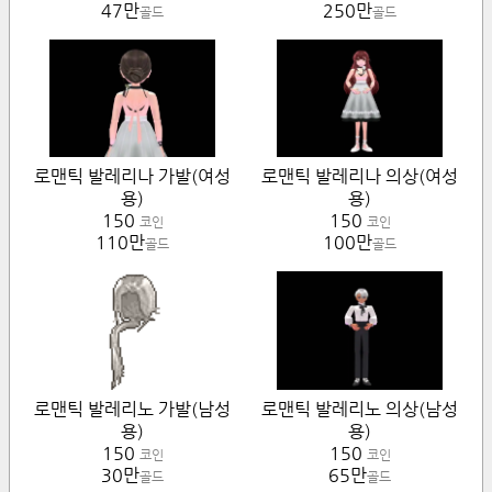
47만
250만
골드
골드
로맨틱 발레리나 가발(여성
로맨틱 발레리나 의상(여성
용)
용)
150
150
코인
코인
110만
100만
골드
골드
로맨틱 발레리노 가발(남성
로맨틱 발레리노 의상(남성
용)
용)
150
150
코인
코인
30만
65만
골드
골드