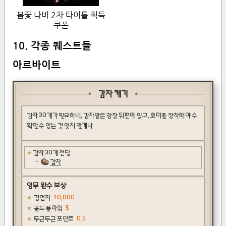
봄꽃 나비 2차 타이틀 획득
쿠폰
10. 각종 퀘스트들
아르바이트
감자 캐기
감자 30개가 필요하네, 감자밭은 광장 뒤편에 있고, 호미를 장착해야 수
확할 수 있는 것 잊지 말게나
감자 30개 전달
감자
임무 완수 보상
경험치
10,000
골드 플라워
5
두근두근 포인트
0.5