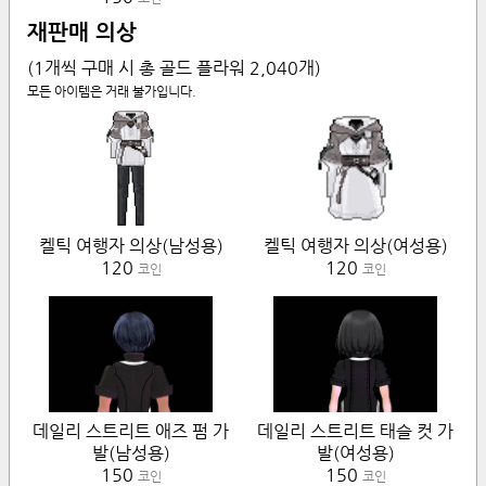
재판매 의상
(1개씩 구매 시 총 골드 플라워
2,040
개)
모든 아이템은 거래 불가입니다.
켈틱 여행자 의상(남성용)
켈틱 여행자 의상(여성용)
120
120
코인
코인
데일리 스트리트 애즈 펌 가
데일리 스트리트 태슬 컷 가
발(남성용)
발(여성용)
150
150
코인
코인