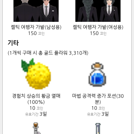
켈틱 여행자 가발(남성용)
켈틱 여행자 가발(여성용)
150
150
코인
코인
기타
(1개씩 구매 시 총 골드 플라워
3,310
개)
경험치 상승의 황금 열매
마법 공격력 증가 포션(30
(100%)
분)
10
10
코인
코인
3일
3일
유효기간:
유효기간: