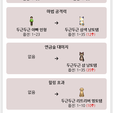
마법 공격력
두근두근 아빠 인형
두근두근 삼색 냥토템
옵션:
1
~
23
옵션:
1
~
35
(
12
)
연금술 대미지
없음
두근두근 샴 냥토템
옵션:
1
~
35
(
35
)
힐링 효과
없음
두근두근 리트리버 멍토템
옵션:
1
~
10
(
10
)