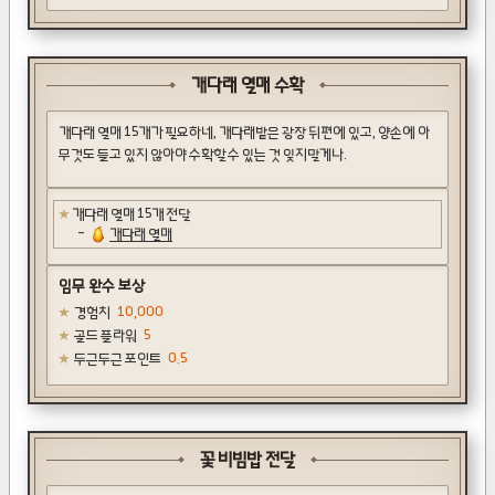
개다래 열매 수확
개다래 열매 15개가 필요하네, 개다래밭은 광장 뒤편에 있고, 양손에 아
무것도 들고 있지 않아야 수확할 수 있는 것 잊지말게나.
개다래 열매 15개 전달
개다래 열매
임무 완수 보상
경험치
10,000
골드 플라워
5
두근두근 포인트
0.5
꽃 비빔밥 전달