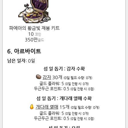
파에아의 황금빛 재봉 키트
10
코인
350만
골드
6. 아르바이트
남은 일자
:
0
일
섬 일 돕기 : 감자 수확
감자
30
개
(
0
일 필요 수량:
0
개)
골드 플라워:
5
(
0
일 진행 시:
0
개)
두근두근 포인트:
0.5
(
0
일 진행 시:
0
점)
섬 일 돕기 : 개다래 열매 수확
개다래 열매
15
개
(
0
일 필요 수량:
0
개)
골드 플라워:
5
(
0
일 진행 시:
0
개)
두근두근 포인트:
0.5
(
0
일 진행 시:
0
점)