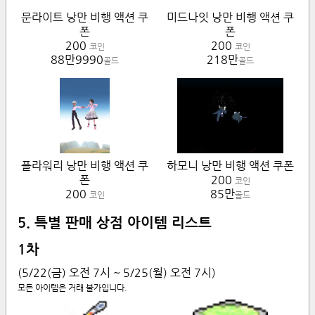
문라이트 낭만 비행 액션 쿠
미드나잇 낭만 비행 액션 쿠
폰
폰
200
200
코인
코인
88만9990
218만
골드
골드
플라워리 낭만 비행 액션 쿠
하모니 낭만 비행 액션 쿠폰
폰
200
코인
200
85만
코인
골드
5. 특별 판매 상점 아이템 리스트
1차
(5/22(금) 오전 7시 ~ 5/25(월) 오전 7시)
모든 아이템은 거래 불가입니다.