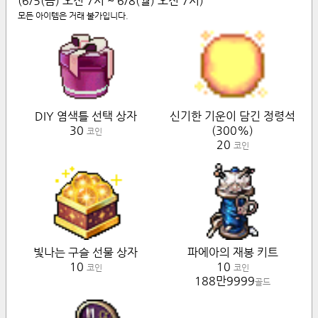
(6/5(금) 오전 7시 ~ 6/8(월) 오전 7시)
모든 아이템은 거래 불가입니다.
DIY 염색틀 선택 상자
신기한 기운이 담긴 정령석
30
(300%)
코인
20
코인
빛나는 구슬 선물 상자
파에아의 재봉 키트
10
10
코인
코인
188만9999
골드