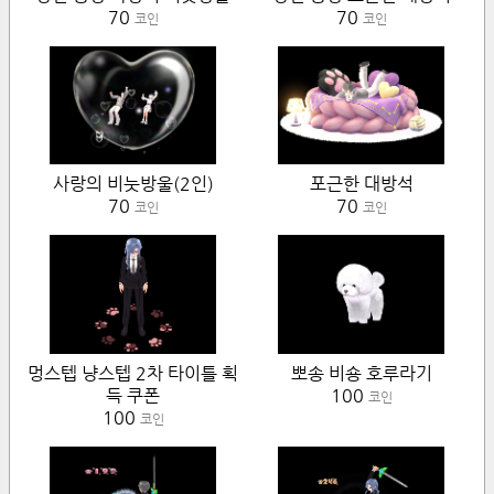
70
70
코인
코인
사랑의 비눗방울(2인)
포근한 대방석
70
70
코인
코인
멍스텝 냥스텝 2차 타이틀 획
뽀송 비숑 호루라기
득 쿠폰
100
코인
100
코인