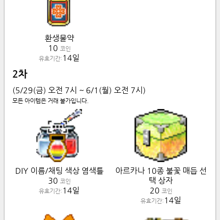
환생물약
10
코인
14일
유효기간:
2차
(5/29(금) 오전 7시 ~ 6/1(월) 오전 7시)
모든 아이템은 거래 불가입니다.
DIY 이름/채팅 색상 염색틀
아르카나 10종 불꽃 매듭 선
30
택 상자
코인
14일
20
유효기간:
코인
14일
유효기간: