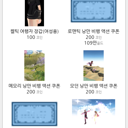
켈틱 여행자 장갑(여성용)
로맨틱 낭만 비행 액션 쿠폰
100
200
코인
코인
109만
골드
메모리 낭만 비행 액션 쿠폰
모던 낭만 비행 액션 쿠폰
200
200
코인
코인