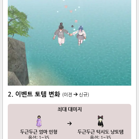
2. 이벤트 토템 변화
(이전
신규)
최대 대미지
두근두근 엄마 인형
두근두근 턱시도 냥토템
옵션:
1
~
35
옵션:
1
~
35