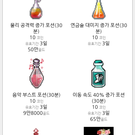
물리 공격력 증가 포션(30
연금술 대미지 증가 포션(30
분)
분)
10
10
코인
코인
3일
3일
유효기간:
유효기간:
50만
골드
음악 부스트 포션(30분)
이동 속도 40% 증가 포션
10
(30분)
코인
3일
10
유효기간:
코인
9만8000
3일
골드
유효기간:
65만
골드