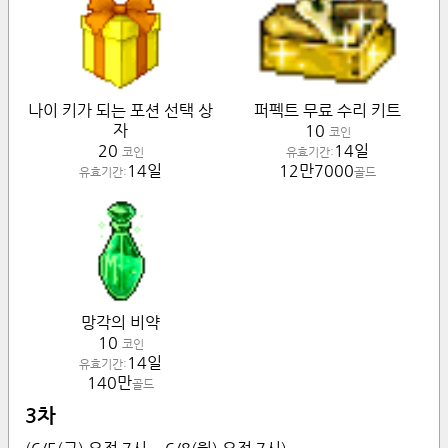
나이 키가 되는 포션 선택 상
퍼펙트 무료 수리 키트
자
10
코인
20
14일
코인
유효기간:
14일
12만7000
유효기간:
골드
망각의 비약
10
코인
14일
유효기간:
140만
골드
3차