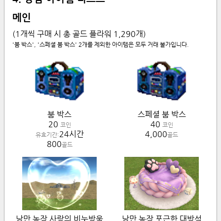
메인
(1개씩 구매 시 총 골드 플라워
1,290
개)
'붐 박스', '스페셜 붐 박스' 2개를 제외한 아이템은 모두 거래 불가입니다.
붐 박스
스페셜 붐 박스
20
40
코인
코인
24시간
4,000
유효기간:
골드
800
골드
낭만 농장 사랑의 비눗방울
낭만 농장 포근한 대방석