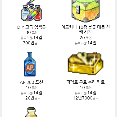
DIY 고급 염색틀
아르카나 10종 불꽃 매듭 선
30
택 상자
코인
14일
20
유효기간:
코인
700만
14일
골드
유효기간:
AP 300 포션
퍼펙트 무료 수리 키트
10
10
코인
코인
14일
14일
유효기간:
유효기간:
120만
12만7000
골드
골드