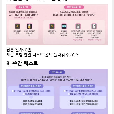
남은 일자
:
0
일
오늘 포함 일일 퀘스트 골드 플라워 수
:
0
개
8. 주간 퀘스트