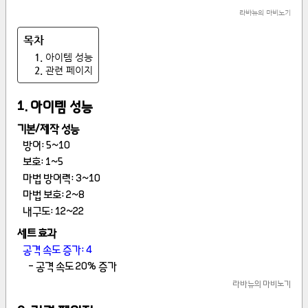
라바뉴의 마비노기
1
.
아이템 성능
2
.
관련 페이지
1
.
아이템 성능
기본/제작 성능
방어
:
5~10
보호
:
1~5
마법 방어력
:
3~10
마법 보호
:
2~8
내구도
:
12~22
세트 효과
공격 속도 증가
:
4
-
공격 속도 20% 증가
라바뉴의 마비노기