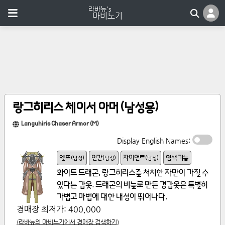
랑그히리스 체이서 아머 (남성용)
Languhiris Chaser Armor (M)
Display English Names:
엘프
인간
자이언트
염색 가능
(
남성
)
(
남성
)
(
남성
)
화이트 드래곤, 랑그히리스를 처치한 자만이 가질 수 
있다는 갑옷. 드래곤의 비늘로 만든 경갑옷은 특별히 
가볍고 마법에 대한 내성이 뛰어나다.
경매장 최저가:
400,000
(라바뉴의 마비노기에서 경매장 검색하기)