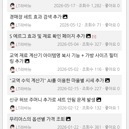
2026-05-17
조회수
1,282
좋아요
0
LT라바뉴
경매장 세트 효과 검색 추가
2026-05-12
조회수
71
좋아요
0
LT라바뉴
S 에르그 효과 및 재료 확인 페이지 추가
[
1
]
2026-05-04
조회수
327
좋아요
0
LT라바뉴
교역 재료 계산기 아이템명 복사 기능 + 가방 사이즈 필터
링 추가
2026-05-02
조회수
116
좋아요
0
LT라바뉴
"교역 수익 계산기" AI를 이용한 마을별 시세 추가
2026-02-15
조회수
227
좋아요
0
LT라바뉴
신규 허브 주머니 추가로 세트 안됨 문제 발생
2026-02-12
조회수
132
좋아요
1
LT라바뉴
무리아스의 옵션별 가격 조회
2026-01-22
조회수
361
좋아요
0
LT라바뉴