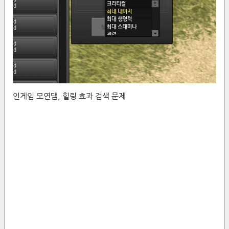
인게임 모연댐, 힐링 효과 검색 문제