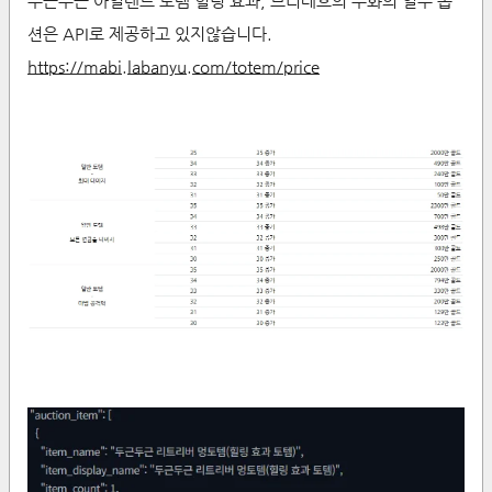
두근두근 아일랜드 토템 힐링 효과, 브리레흐의 주화의 일부 옵
션은 API로 제공하고 있지않습니다.
https://mabi.labanyu.com/totem/price