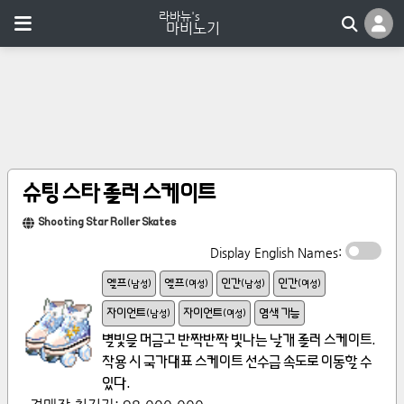
슈팅 스타 롤러 스케이트
Shooting Star Roller Skates
Display English Names:
엘프
엘프
인간
인간
(
남성
)
(
여성
)
(
남성
)
(
여성
)
자이언트
자이언트
염색 가능
(
남성
)
(
여성
)
별빛을 머금고 반짝반짝 빛나는 날개 롤러 스케이트. 
착용 시 국가대표 스케이트 선수급 속도로 이동할 수 
있다.