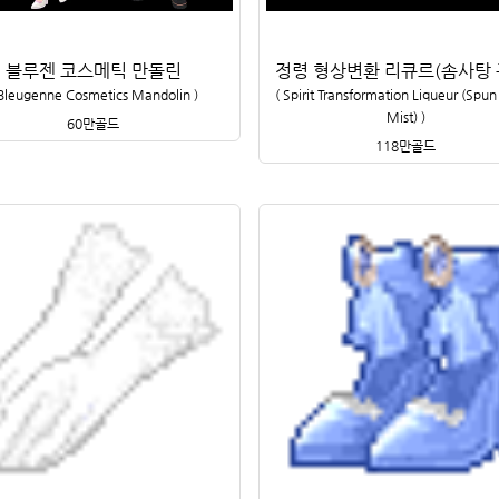
블루젠 코스메틱 만돌린
정령 형상변환 리큐르(솜사탕 
Bleugenne Cosmetics Mandolin
)
(
Spirit Transformation Liqueur (Spu
Mist)
)
60만
골드
118만
골드