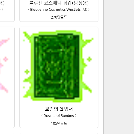
용)
블루젠 코스메틱 장갑(남성용)
)
)
(
Bleugenne Cosmetics Wristlets (M)
)
270만
골드
교감의 율법서
(
Dogma of Bonding
)
105만
골드