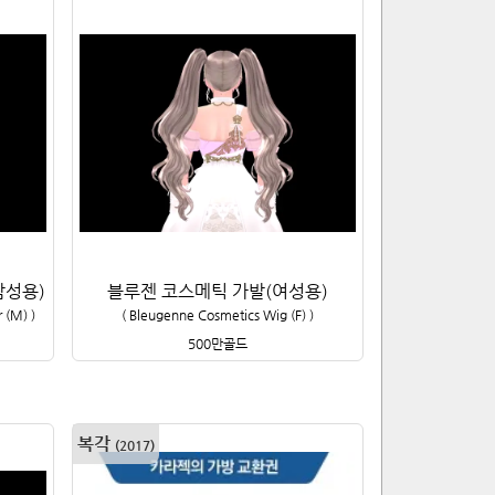
남성용)
블루젠 코스메틱 가발(여성용)
r (M)
)
(
Bleugenne Cosmetics Wig (F)
)
500만
골드
복각
(
2017
)