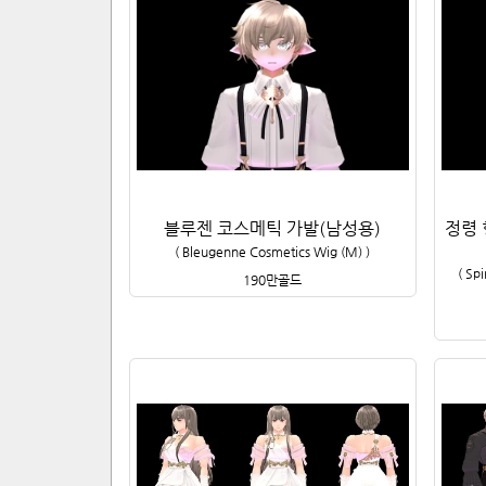
블루젠 코스메틱 가발(남성용)
정령
(
Bleugenne Cosmetics Wig (M)
)
(
Spi
190만
골드