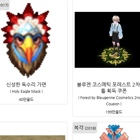
2017
)
신성한 독수리 가면
블루젠 코스메틱 포레스트 2차
틀 획득 쿠폰
(
Holy Eagle Mask
)
(
Forest by Bleugenne Cosmetics 2nd
40만
골드
Coupon
)
199만
골드
복각
(
2018
)