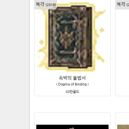
복각
복각
(
2018
)
(
속박의 율법서
(
Dogma of Binding
)
43만
골드