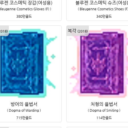
루젠 코스메틱 장갑(여성용)
블루젠 코스메틱 슈즈(여성
Bleugenne Cosmetics Gloves (F)
)
(
Bleugenne Cosmetics Shoes (F
380만
골드
340만
골드
복각
2018
)
(
2018
)
방어의 율법서
처형의 율법서
(
Dogma of Warding
)
(
Dogma of Smiting
)
715만
골드
114만
골드