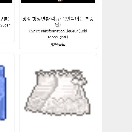
구름)
정령 형상변환 리큐르(번뜩이는 초승
달)
n Sugar
(
Spirit Transformation Liqueur (Cold
Moonlight)
)
92만
골드