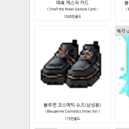
매혹 제스처 카드
블
(
Smell the Roses Gesture Card
)
(
1500만
골드
복각
(
블루젠 코스메틱 슈즈(남성용)
(
Bleugenne Cosmetics Shoes (M)
)
175만
골드