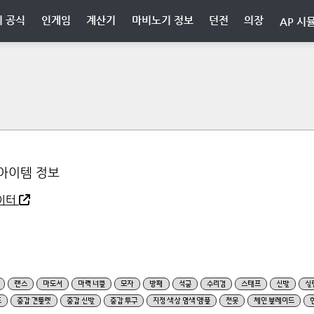
 공식
인게임
계산기
마비노기 정보
던전
의장
AP 시
아이템 정보
이터
랜스
마도서
마력 너클
모자
방패
석궁
수리검
스태프
신발
실
드
중갑 건틀렛
중갑 신발
중갑 투구
지정 색상 염색 앰플
천옷
체인 블레이드