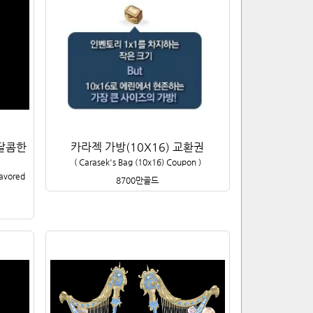
달콤한
카라젝 가방(10X16) 교환권
(
Carasek's Bag (10x16) Coupon
)
lavored
8700만
골드