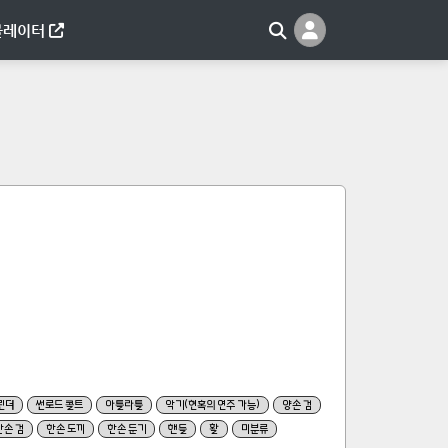
뮬레이터
린더
썬로드 콜트
아틀라틀
악기(현혹의 연주 가능)
양손 검
한손 검
한손 도끼
한손 둔기
핸들
활
미분류