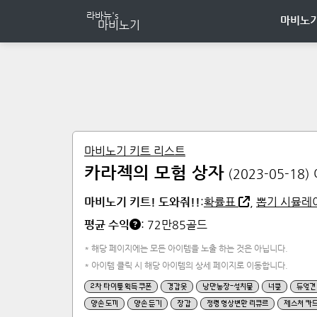
마비노기
마비노기 키트 리스트
카라젝의 모험 상자
(
2023-05-18
)
마비노기 키트! 도와줘!!
:
확률표
,
뽑기 시뮬레
평균 수익
:
72만85
골드
* 해당 페이지에는 모든 아이템을 노출 하는 것은 아닙니다.
* 아이템 클릭 시 해당 아이템의 상세 페이지로 이동합니다.
2차 타이틀 획득 쿠폰
경갑옷
낭만농장-설치물
너클
듀얼건
양손 도끼
양손 둔기
장갑
정령 형상변환 리큐르
제스처 카