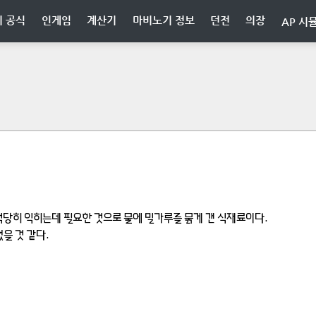
 공식
인게임
계산기
마비노기 정보
던전
의장
AP 시
적당히 익히는데 필요한 것으로 물에 밀가루를 묽게 갠 식재료이다.

을 것 같다.